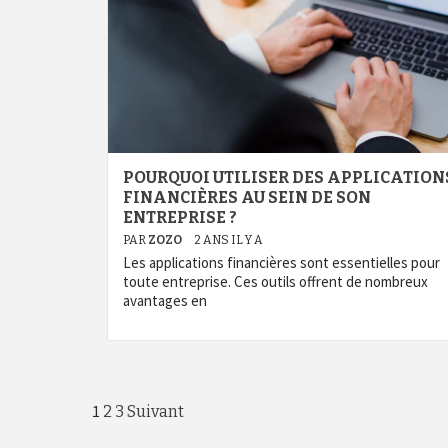
POURQUOI UTILISER DES APPLICATION
FINANCIÈRES AU SEIN DE SON
ENTREPRISE ?
PAR
ZOZO
2 ANS IL Y A
Les applications financières sont essentielles pour
toute entreprise. Ces outils offrent de nombreux
avantages en
Pagination
1
2
3
Suivant