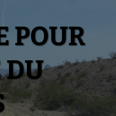
E POUR
E DU
S