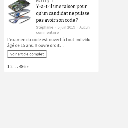
PRATIQUE
Y-a-t-il une raison pour
qu’un candidat ne puisse
pas avoir son code ?
Stéphanie
5 juin 2019
Aucun
sur
commentaire
Y-
L’examen du code est ouvert à tout individu
a-
âgé de 15 ans. Il ouvre droit…
t-
il
Voir article complet
une
raison
Page:
Next
1
2
…
486
»
pour
qu’un
candidat
ne
puisse
pas
avoir
son
code ?