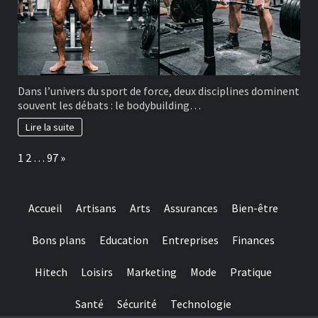
Dans l’univers du sport de force, deux disciplines dominent
souvent les débats : le bodybuilding…
Lire la suite
Page:
Next
1
2
…
97
»
Accueil
Artisans
Arts
Assurances
Bien-être
Bons plans
Education
Entreprises
Finances
Hitech
Loisirs
Marketing
Mode
Pratique
Santé
Sécurité
Technologie