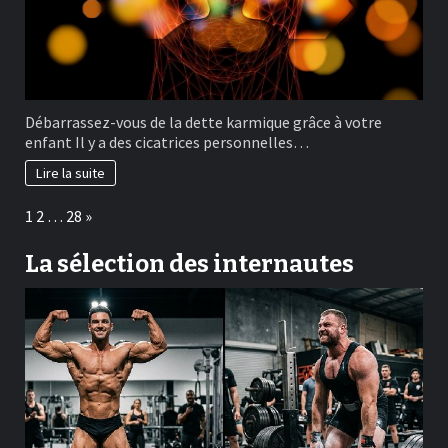
Débarrassez-vous de la dette karmique grâce à votre
enfant Il y a des cicatrices personnelles…
Lire la suite
Page:
Next
1
2
…
28
»
La sélection des internautes