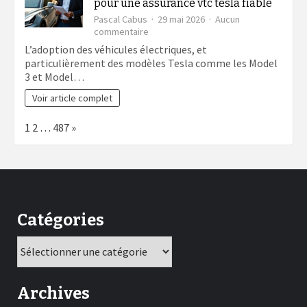
pour une assurance vtc tesla fiable
Pascal Cabus
29 mai 2026
Aucun
sur
commentaire
Les
L’adoption des véhicules électriques, et
garanties
particulièrement des modèles Tesla comme les Model
essentielles
3 et Model…
à
vérifier
Voir article complet
pour
une
Page:
Next
1
2
…
487
»
assurance
vtc
tesla
fiable
Catégories
Catégories
Archives