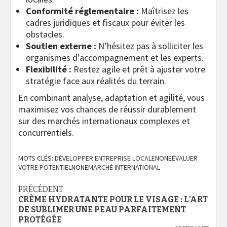
Conformité réglementaire :
Maîtrisez les
cadres juridiques et fiscaux pour éviter les
obstacles.
Soutien externe :
N’hésitez pas à solliciter les
organismes d’accompagnement et les experts.
Flexibilité :
Restez agile et prêt à ajuster votre
stratégie face aux réalités du terrain.
En combinant analyse, adaptation et agilité, vous
maximisez vos chances de réussir durablement
sur des marchés internationaux complexes et
concurrentiels.
MOTS CLÉS:
DÉVELOPPER ENTREPRISE LOCALE
NONE
ÉVALUER
VOTRE POTENTIEL
NONE
MARCHÉ INTERNATIONAL
Navigation
PRÉCÉDENT
CRÈME HYDRATANTE POUR LE VISAGE : L’ART
d’article
DE SUBLIMER UNE PEAU PARFAITEMENT
PROTÉGÉE