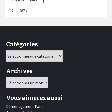
Voir article complet
français
personnalisés
Page:
Next
1
2
…
487
»
pour
attirer
l’attention
Catégories
Catégories
Archives
Archives
Vous aimerez aussi
Déménagement Paris