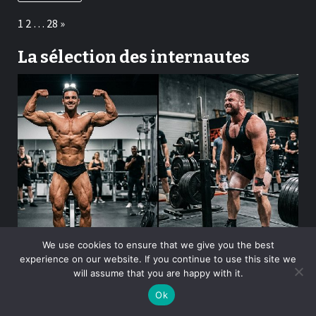
Page:
Next
1
2
…
28
»
La sélection des internautes
We use cookies to ensure that we give you the best
experience on our website. If you continue to use this site we
will assume that you are happy with it.
Dans l’univers du sport de force, deux disciplines dominent
souvent les débats : le bodybuilding…
Ok
Lire la suite