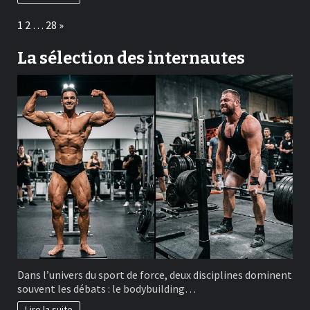
Page:
Next
1
2
…
28
»
La sélection des internautes
Dans l’univers du sport de force, deux disciplines dominent
souvent les débats : le bodybuilding…
Lire la suite