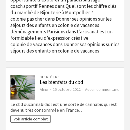
coach sportif Rennes
dans
Quel sont les chiffre clés
du marché de Bijouterie à Montpellier ?
colonie pas cher
dans
Donner ses opinions sur les
séjours des enfants en colonie de vacances
déménagements Parisiens
dans
L’artisanat est un
formidable lieu d’expression créative
colonie de vacances
dans
Donner ses opinions sur les
séjours des enfants en colonie de vacances
BIEN-ÊTRE
Les bienfaits du cbd
sur
Aline
26 octobre 2022
Aucun commentaire
Les
bienfa
Le cbd oucannabidiol est une sorte de cannabis qui est
du
devenu très consommée en France…
cbd
Voir article complet