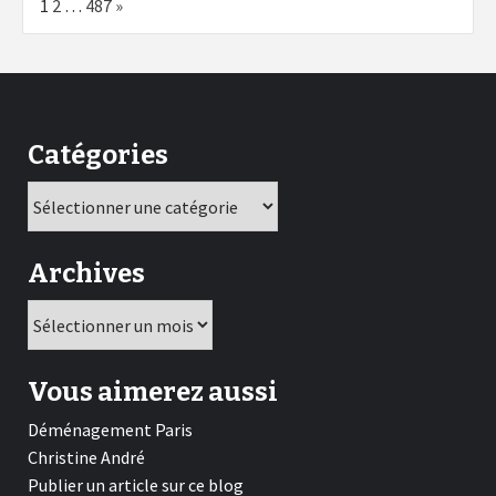
Page:
Next
1
2
…
487
»
Catégories
Catégories
Archives
Archives
Vous aimerez aussi
Déménagement Paris
Christine André
Publier un article sur ce blog