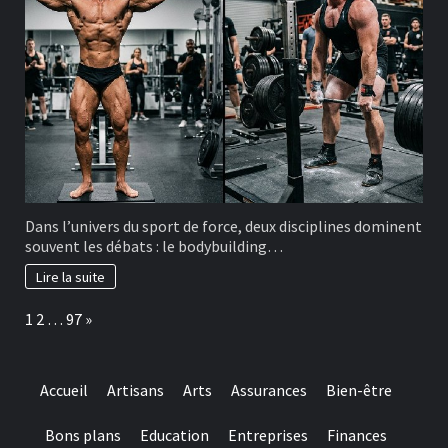
Dans l’univers du sport de force, deux disciplines dominent
souvent les débats : le bodybuilding…
Lire la suite
Page:
Next
1
2
…
97
»
Accueil
Artisans
Arts
Assurances
Bien-être
Bons plans
Education
Entreprises
Finances