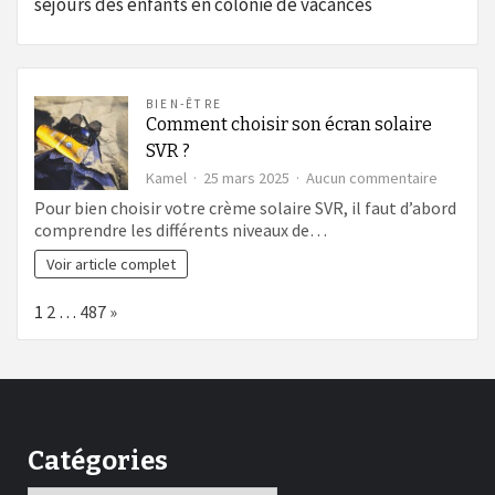
séjours des enfants en colonie de vacances
BIEN-ÊTRE
Comment choisir son écran solaire
SVR ?
sur
Kamel
25 mars 2025
Aucun commentaire
Commen
Pour bien choisir votre crème solaire SVR, il faut d’abord
choisir
comprendre les différents niveaux de…
son
écran
Voir article complet
solaire
SVR
Page:
Next
1
2
…
487
»
?
Catégories