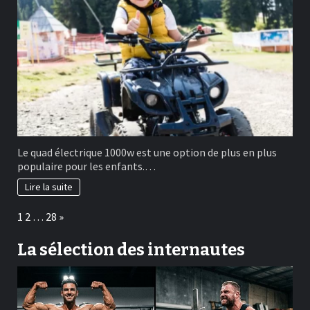
Le quad électrique 1000w est une option de plus en plus
populaire pour les enfants.…
Lire la suite
Page:
Next
1
2
…
28
»
La sélection des internautes