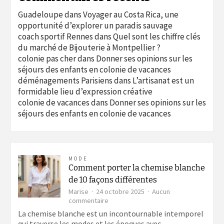
Guadeloupe
dans
Voyager au Costa Rica, une
opportunité d’explorer un paradis sauvage
coach sportif Rennes
dans
Quel sont les chiffre clés
du marché de Bijouterie à Montpellier ?
colonie pas cher
dans
Donner ses opinions sur les
séjours des enfants en colonie de vacances
déménagements Parisiens
dans
L’artisanat est un
formidable lieu d’expression créative
colonie de vacances
dans
Donner ses opinions sur les
séjours des enfants en colonie de vacances
MODE
Comment porter la chemise blanche
de 10 façons différentes
Marise
24 octobre 2025
Aucun
sur
commentaire
Comment
La chemise blanche est un incontournable intemporel
porter
qui traverse les modes et les époques avec…