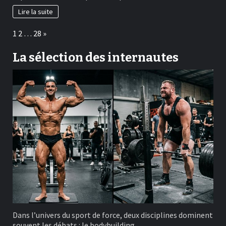
Lire la suite
Page:
Next
1
2
…
28
»
La sélection des internautes
Dans l’univers du sport de force, deux disciplines dominent
souvent les débats : le bodybuilding…