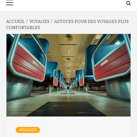
principal
ACCUEIL
VOYAGES
ASTUCES POUR DES VOYAGES PLUS
CONFORTABLES
VOYAGES