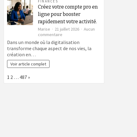
FINANCES
Créez votre compte pro en
ligne pour booster
rapidement votre activité.
Marise
21 juillet 2026
Aucun
sur
commentaire
Créez
Dans un monde où la digitalisation
votre
transforme chaque aspect de nos vies, la
compte
création en…
pro
en
Voir article complet
ligne
pour
Page:
Next
1
2
…
487
»
booster
rapidement
votre
activité.