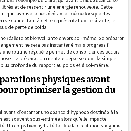
renons l’exemple de Clara, qui avant chaque séance se
ilibrés et de ressentir une énergie renouvelée. Cette
f qui favorise la persévérance, même lorsque des
se connectant à cette représentation inspirante, le
ssus de perte de poids.
che réaliste et bienveillante envers soi-même. Se préparer
hangement ne sera pas instantané mais progressif.
s une routine régulière permet de consolider ces acquis
ypnose. La préparation mentale dépasse donc la simple
n plus profonde du rapport au poids et à soi-même.
éparations physiques avant
our optimiser la gestion du
tal avant d’entamer une séance d’hypnose destinée à la
ion est souvent sous-estimée alors qu’elle impacte
té. Un corps bien hydraté facilite la circulation sanguine