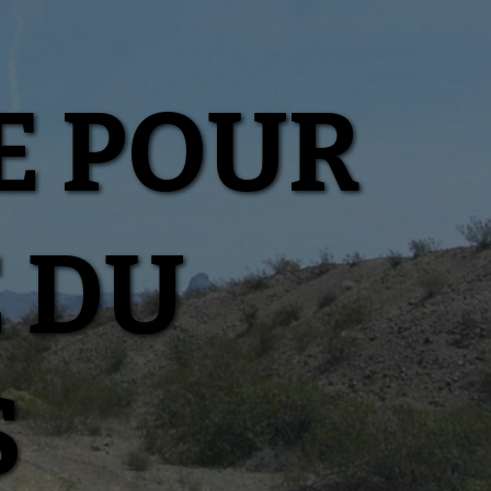
E POUR
E DU
S